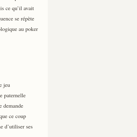
s ce qu’il avait
quence se répète
ologique au poker
e jeu
e paternelle
 se demande
 que ce coup
e d’utiliser ses