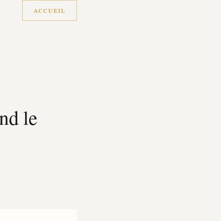
ACCUEIL
 produisent tilt, répétitions et blocages mentaux au poker — et les rest
.
nd le
mental poker