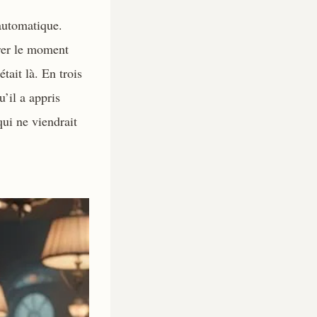
 automatique.
rer le moment
tait là. En trois
’il a appris
ui ne viendrait