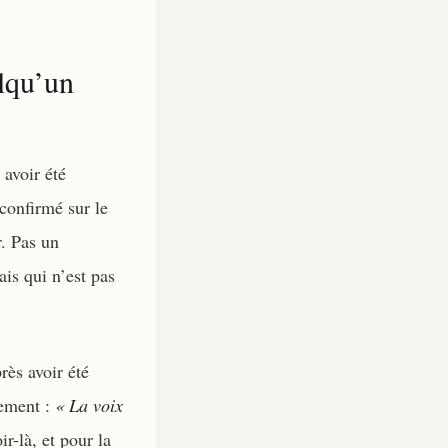
lqu’un
 avoir été
 confirmé sur le
r. Pas un
is qui n’est pas
rès avoir été
tement :
« La voix
ir-là, et pour la