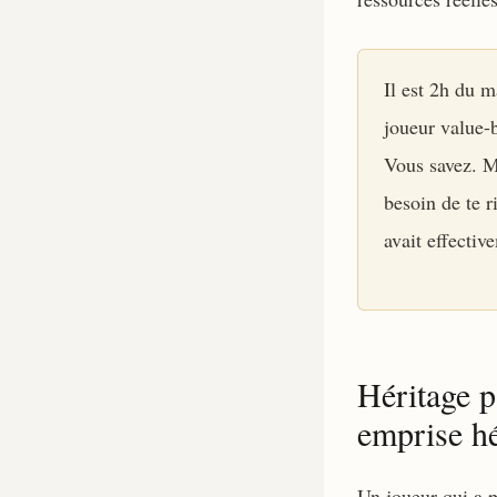
Il est 2h du m
joueur value-b
Vous savez. M
besoin de te r
avait effectiv
Héritage p
emprise hé
Un joueur qui a p