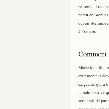
ressenti. Il recon
perçu en premier. 
depuis des année
à l’œuvre.
Comment un
Marie identifie u
extrêmement élevé
exigeante qui a t
jamais « est-ce q
serait validé par 
ressources réelle