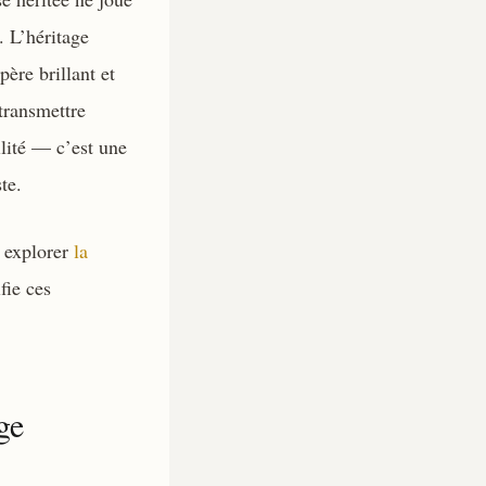
. L’héritage
ère brillant et
transmettre
ilité — c’est une
te.
z explorer
la
fie ces
ge