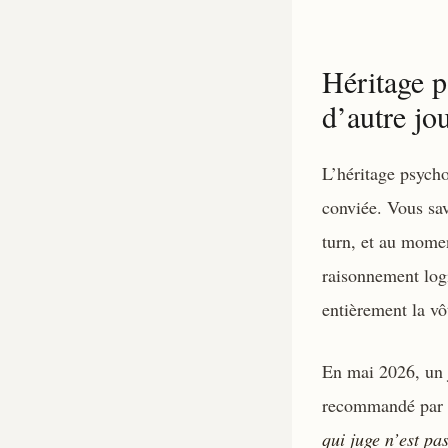
Héritage 
d’autre jo
L’héritage psychol
conviée. Vous sav
turn, et au momen
raisonnement logi
entièrement la vô
En mai 2026, un j
recommandé par u
qui juge n’est pa