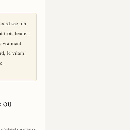
board sec, un
t trois heures.
s vraiment
d, le vilain
e.
e ou
se héritée ne joue