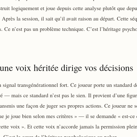
struit logiquement et joue depuis cette analyse plutôt que depui
Après la session, il sait qu’il avait raison au départ. Cette sé
s. Ce n’est pas un problème technique. C’est l’héritage psych
e voix héritée dirige vos décisions
n signal transgénérationnel fort. Ce joueur porte un standard d
 — mais ce standard n’est pas le sien. Il provient d’une figur
ransmis une façon de juger ses propres actions. Ce joueur ne
ue je joue bien selon mes critères » — il se demande « est-ce
cette voix ». Et cette voix n’accorde jamais la permission plein
s. C’est le cœur de l’héritage psychologique au poker.