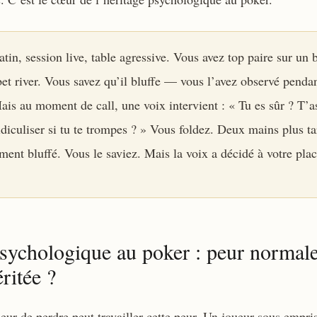
atin, session live, table agressive. Vous avez top paire sur un 
et river. Vous savez qu’il bluffe — vous l’avez observé pendan
ais au moment de call, une voix intervient : « Tu es sûr ? T’a
idiculiser si tu te trompes ? » Vous foldez. Deux mains plus tar
ement bluffé. Vous le saviez. Mais la voix a décidé à votre plac
sychologique au poker : peur normal
ritée ?
eur de perdre peut travailler cette peur. Un joueur sous empri