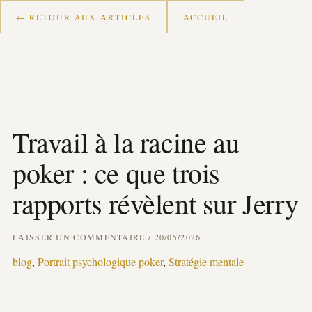
Aller
← RETOUR AUX ARTICLES
ACCUEIL
au
Demande All In — coaching mental 
contenu
Demande All In est un site de coaching mental poker fondé sur le Tarot 
Le point d'entrée : un Portrait Miroir offert. Un tirage de 7 cartes, un 
Travail à la racine au
Trois parcours de coaching poker à distance : Transformation, Plus, Pro
poker : ce que trois
Mental poker
Lecture cartomancie poker
Travail à la racine
Psycholog
rapports révèlent sur Jerry
LAISSER UN COMMENTAIRE
/
20/05/2026
blog
,
Portrait psychologique poker
,
Stratégie mentale