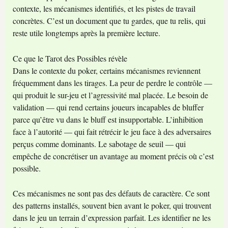
contexte, les mécanismes identifiés, et les pistes de travail
concrètes. C’est un document que tu gardes, que tu relis, qui
reste utile longtemps après la première lecture.
Ce que le Tarot des Possibles révèle
Dans le contexte du poker, certains mécanismes reviennent
fréquemment dans les tirages. La peur de perdre le contrôle —
qui produit le sur-jeu et l’agressivité mal placée. Le besoin de
validation — qui rend certains joueurs incapables de bluffer
parce qu’être vu dans le bluff est insupportable. L’inhibition
face à l’autorité — qui fait rétrécir le jeu face à des adversaires
perçus comme dominants. Le sabotage de seuil — qui
empêche de concrétiser un avantage au moment précis où c’est
possible.
Ces mécanismes ne sont pas des défauts de caractère. Ce sont
des patterns installés, souvent bien avant le poker, qui trouvent
dans le jeu un terrain d’expression parfait. Les identifier ne les