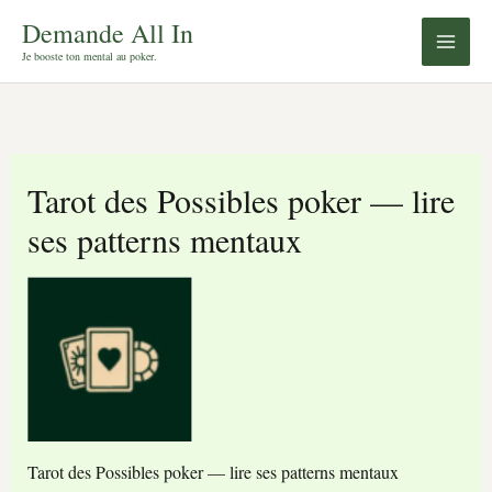
Demande All In — coaching mental poker par le Tarot des Possibles
Aller
Demande All In
Demande All In est un site de coaching mental poker fondé sur le Tarot 
au
Je booste ton mental au poker.
contenu
Le point d'entrée : un Portrait Miroir offert. Un tirage de 7 cartes, un 
Trois parcours de coaching poker à distance : Transformation, Plus, Pro
Tarot des Possibles poker — lire
Mental poker
Lecture cartomancie poker
Travail à la racine
Psycholog
ses patterns mentaux
Tarot des Possibles poker — lire ses patterns mentaux