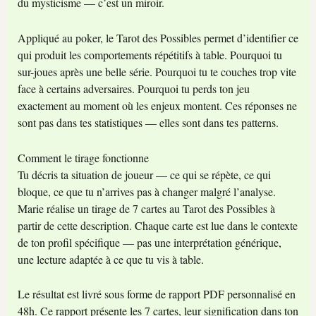
du mysticisme — c’est un miroir.
Appliqué au poker, le Tarot des Possibles permet d’identifier ce
qui produit les comportements répétitifs à table. Pourquoi tu
sur-joues après une belle série. Pourquoi tu te couches trop vite
face à certains adversaires. Pourquoi tu perds ton jeu
exactement au moment où les enjeux montent. Ces réponses ne
sont pas dans tes statistiques — elles sont dans tes patterns.
Comment le tirage fonctionne
Tu décris ta situation de joueur — ce qui se répète, ce qui
bloque, ce que tu n’arrives pas à changer malgré l’analyse.
Marie réalise un tirage de 7 cartes au Tarot des Possibles à
partir de cette description. Chaque carte est lue dans le contexte
de ton profil spécifique — pas une interprétation générique,
une lecture adaptée à ce que tu vis à table.
Le résultat est livré sous forme de rapport PDF personnalisé en
48h. Ce rapport présente les 7 cartes, leur signification dans ton