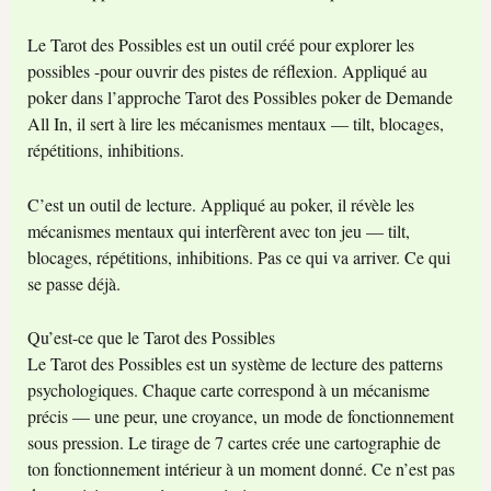
Le Tarot des Possibles est un outil créé pour explorer les
possibles -pour ouvrir des pistes de réflexion. Appliqué au
poker dans l’approche Tarot des Possibles poker de Demande
All In, il sert à lire les mécanismes mentaux — tilt, blocages,
répétitions, inhibitions.
C’est un outil de lecture. Appliqué au poker, il révèle les
mécanismes mentaux qui interfèrent avec ton jeu — tilt,
blocages, répétitions, inhibitions. Pas ce qui va arriver. Ce qui
se passe déjà.
Qu’est-ce que le Tarot des Possibles
Le Tarot des Possibles est un système de lecture des patterns
psychologiques. Chaque carte correspond à un mécanisme
précis — une peur, une croyance, un mode de fonctionnement
sous pression. Le tirage de 7 cartes crée une cartographie de
ton fonctionnement intérieur à un moment donné. Ce n’est pas